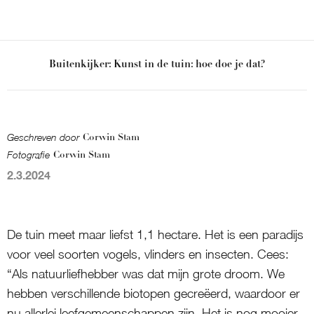
Buitenkijker: Kunst in de tuin: hoe doe je dat?
Geschreven door
Corwin Stam
Fotografie
Corwin Stam
2.3.2024
De tuin meet maar liefst 1,1 hectare. Het is een paradijs
voor veel soorten vogels, vlinders en insecten. Cees:
“Als natuurliefhebber was dat mijn grote droom. We
hebben verschillende biotopen gecreëerd, waardoor er
nu allerlei leefgemeenschappen zijn. Het is nog mooier