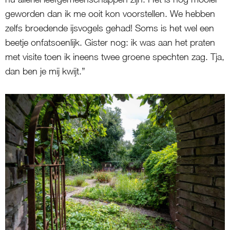
geworden dan ik me ooit kon voorstellen. We hebben
zelfs broedende ijsvogels gehad! Soms is het wel een
beetje onfatsoenlijk. Gister nog: ik was aan het praten
met visite toen ik ineens twee groene spechten zag. Tja,
dan ben je mij kwijt.”