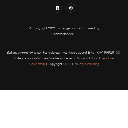
© Copyright 2021 Buitengewoon • Powered by
Reclamefabriek
Buitengewoon NH is een handelsnaam van Versgeperst B.V. | KVK 56525133 |
Buitengewoon - Wonen, Werken & Leven in Noord-Holland | By
Klaver
Makelaardij
| Copyright 2021 |
Privacy verklaring