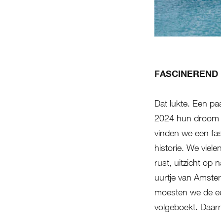
FASCINEREND
Dat lukte. Een paa
2024 hun droom a
vinden we een fa
historie. We viel
rust, uitzicht op 
uurtje van Amste
moesten we de ee
volgeboekt. Daar