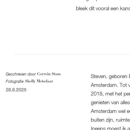
bleek dit vooral een ka
Geschreven door
Corwin Stam
Steven, geboren B
Fotografie
Shelly Metselaar
Amsterdam. Tot vo
28.8.2025
2018, met het pens
genieten van alle
Amsterdam wel e
buiten zijn, ruim
Ineens moest ik al