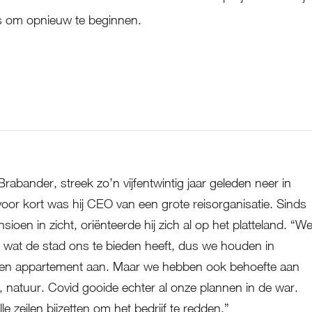
ns om opnieuw te beginnen.
Een nieuw leven in de luwte
rabander, streek zo’n vijfentwintig jaar geleden neer in
or kort was hij CEO van een grote reisorganisatie. Sinds
ioen in zicht, oriënteerde hij zich al op het platteland. “W
s wat de stad ons te bieden heeft, dus we houden in
en appartement aan. Maar we hebben ook behoefte aan
te, natuur. Covid gooide echter al onze plannen in de war.
le zeilen bijzetten om het bedrijf te redden.”