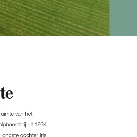
te
ruimte van het
olpboerderij uit 1934
jongste dochter Iris