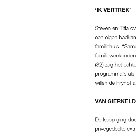
‘IK VERTREK’
Steven en Titia o
een eigen badkam
familiehuis. “Sam
familieweekenden 
(32) zag het echte
programma’s als
willen de Fryhof
VAN GIERKEL
De koop ging doo
privégedeelte ext