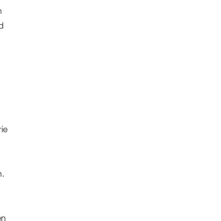
n
d
ie
n.
en