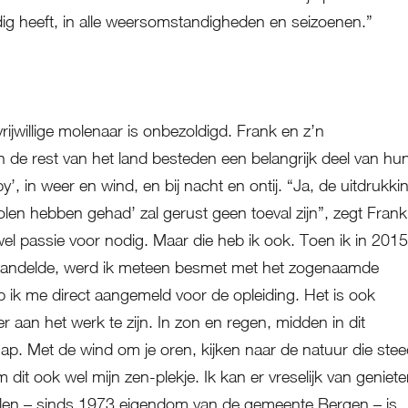
ig heeft, in alle weersomstandigheden en seizoenen.”
rijwillige molenaar is onbezoldigd. Frank en z’n
de rest van het land besteden een belangrijk deel van hu
y’, in weer en wind, en bij nacht en ontij. “Ja, de uitdrukki
olen hebben gehad’ zal gerust geen toeval zijn”, zegt Frank
wel passie voor nodig. Maar die heb ik ook. Toen ik in 2015
wandelde, werd ik meteen besmet met het zogenaamde
 ik me direct aangemeld voor de opleiding. Het is ook
r aan het werk te zijn. In zon en regen, midden in dit
ap. Met de wind om je oren, kijken naar de natuur die ste
 dit ook wel mijn zen-plekje. Ik kan er vreselijk van geniete
en – sinds 1973 eigendom van de gemeente Bergen – is