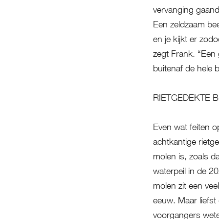
vervanging gaande 
Een zeldzaam beeld
en je kijkt er zod
zegt Frank. “Een 
buitenaf de hele b
RIETGEDEKTE 
Even wat feiten op
achtkantige rietg
molen is, zoals d
waterpeil in de 2
molen zit een vee
eeuw. Maar liefst
voorgangers weten