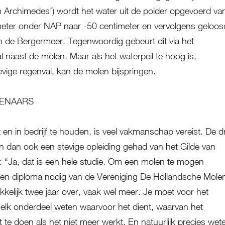
van Archimedes’) wordt het water uit de polder opgevoerd va
eter onder NAP naar -50 centimeter en vervolgens geloos
an de Bergermeer. Tegenwoordig gebeurt dit via het
l naast de molen. Maar als het waterpeil te hoog is,
evige regenval, kan de molen bijspringen.
LENAARS
 en in bedrijf te houden, is veel vakmanschap vereist. De dr
 dan ook een stevige opleiding gehad van het Gilde van
: “Ja, dat is een hele studie. Om een molen te mogen
een diploma nodig van de Vereniging De Hollandsche Mole
kelijk twee jaar over, vaak wel meer. Je moet voor het
elk onderdeel weten waarvoor het dient, waarvan het
 te doen als het niet meer werkt. En natuurlijk precies wet