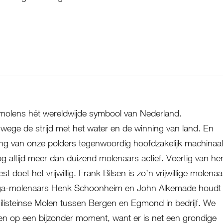
Molen in z'n nakie
 molens hét wereldwijde symbool van Nederland.
ege de strijd met het water en de winning van land. En
ng van onze polders tegenwoordig hoofdzakelijk machinaal
nog altijd meer dan duizend molenaars actief. Veertig van he
st doet het vrijwillig. Frank Bilsen is zo’n vrijwillige molenaa
ga-molenaars Henk Schoonheim en John Alkemade houdt h
ilisteinse Molen tussen Bergen en Egmond in bedrijf. We
n op een bijzonder moment, want er is net een grondige