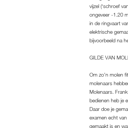
vijzel (‘schroef 
ongeveer -1.20 m
in de ringvaart v
elektrische gemaa
bijvoorbeeld na h
GILDE VAN MO
Om zo’n molen fit
molenaars hebben
Molenaars. Frank
bedienen heb je 
Daar doe je gemak
examen echt van 
gemaakt is en wat