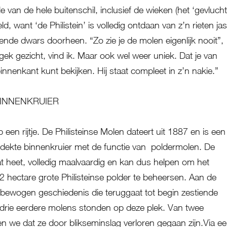
van de hele buitenschil, inclusief de wieken (het ‘gevlucht’
, want ‘de Philistein’ is volledig ontdaan van z’n rieten jas
oende dwars doorheen. “Zo zie je de molen eigenlijk nooit”,
gek gezicht, vind ik. Maar ook wel weer uniek. Dat je van
innenkant kunt bekijken. Hij staat compleet in z’n nakie.”
BINNENKRUIER
 een rijtje. De Philisteinse Molen dateert uit 1887 en is een
edekte binnenkruier met de functie van poldermolen. De
at heet, volledig maalvaardig en kan dus helpen om het
02 hectare grote Philisteinse polder te beheersen. Aan de
lbewogen geschiedenis die teruggaat tot begin zestiende
 drie eerdere molens stonden op deze plek. Van twee
 we dat ze door blikseminslag verloren gegaan zijn.Via e