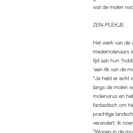
wat de molen nod
ZEN-PLEKJE
Het werk van de v
medemolenaars in 
tijd aan hun ‘hobb
‘een tik van de m
“Je hebt er echt 
langs de molen 
molenvirus en heb
fantastisch om hie
prachtige landsch
verandert. Ik noem
”Wonen in de mol