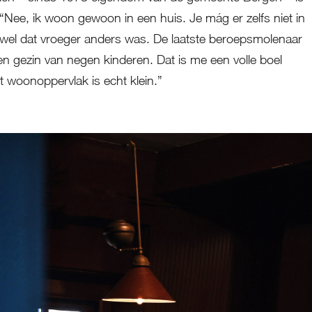
 “Nee, ik woon gewoon in een huis. Je mág er zelfs niet in
wel dat vroeger anders was. De laatste beroepsmolenaar
 gezin van negen kinderen. Dat is me een volle boel
 woonoppervlak is echt klein.”