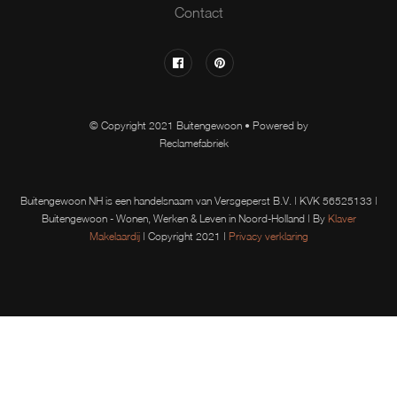
Contact
© Copyright 2021 Buitengewoon • Powered by
Reclamefabriek
Buitengewoon NH is een handelsnaam van Versgeperst B.V. | KVK 56525133 |
Buitengewoon - Wonen, Werken & Leven in Noord-Holland | By
Klaver
Makelaardij
| Copyright 2021 |
Privacy verklaring