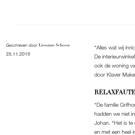
Geschreven door
Liesanne Schoon
“Alles wat wij inr
25.11.2019
De interieurwinkel
ook de woning van
door Klaver Makel
RELAXFAUTE
“De familie Grifh
hadden we niet in
Johan. “Het is t
en met een heel i