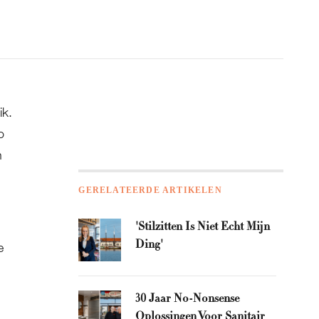
ik.
o
n
GERELATEERDE ARTIKELEN
'Stilzitten Is Niet Echt Mijn
Ding'
e
30 Jaar No-Nonsense
Oplossingen Voor Sanitair