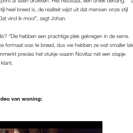
print af laten drukken. Het resultaat, een uniek behang.” “
ijl heel breed is, de realiteit wijst uit dat mensen onze stijl
Dat vind ik mooi”, zegt Johan.
ils? “Die hebben een prachtige plek gekregen in de serre.
ke formaat was te breed, dus we hebben ze wat smaller la
nmerkt precies het stukje waarin Novitaz nét een stapje
klant.
video van woning: