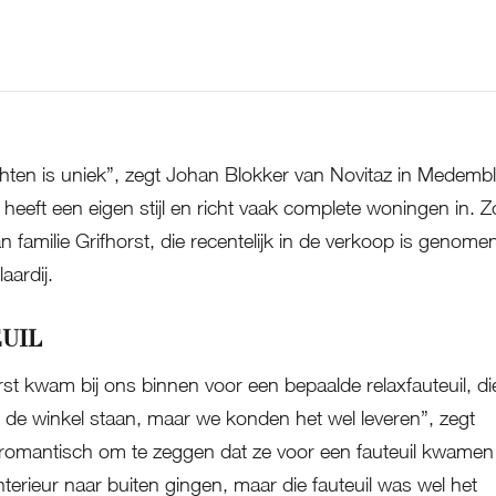
Mensen herkennen onze stijl
ichten is uniek”, zegt Johan Blokker van Novitaz in Medembl
 heeft een eigen stijl en richt vaak complete woningen in. Z
 familie Grifhorst, die recentelijk in de verkoop is genome
aardij.
UIL
orst kwam bij ons binnen voor een bepaalde relaxfauteuil, di
 de winkel staan, maar we konden het wel leveren”, zegt
e romantisch om te zeggen dat ze voor een fauteuil kwamen
nterieur naar buiten gingen, maar die fauteuil was wel het