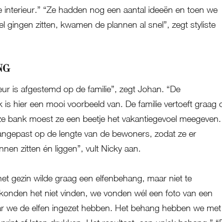
e interieur.” “Ze hadden nog een aantal ideeën en toen we
l gingen zitten, kwamen de plannen al snel”, zegt styliste
NG
ieur is afgestemd op de familie”, zegt Johan. “De
is hier een mooi voorbeeld van. De familie vertoeft graag 
e bank moest ze een beetje het vakantiegevoel meegeven.
angepast op de lengte van de bewoners, zodat ze er
nen zitten én liggen”, vult Nicky aan.
et gezin wilde graag een elfenbehang, maar niet te
konden het niet vinden, we vonden wél een foto van een
ar we de elfen ingezet hebben. Het behang hebben we met