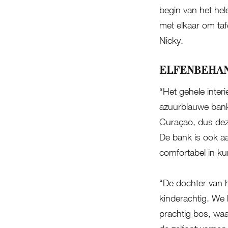
begin van het hel
met elkaar om tafe
Nicky.
ELFENBEHA
“Het gehele inter
azuurblauwe bank 
Curaçao, dus dez
De bank is ook a
comfortabel in kun
“De dochter van h
kinderachtig. We 
prachtig bos, wa