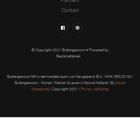
Partners
Contact
© Copyright 2021 Buitengewoon • Powered by
Reclamefabriek
Buitengewoon NH is een handelsnaam van Versgeperst B.V. | KVK 56525133 |
Buitengewoon - Wonen, Werken & Leven in Noord-Holland | By
Klaver
Makelaardij
| Copyright 2021 |
Privacy verklaring