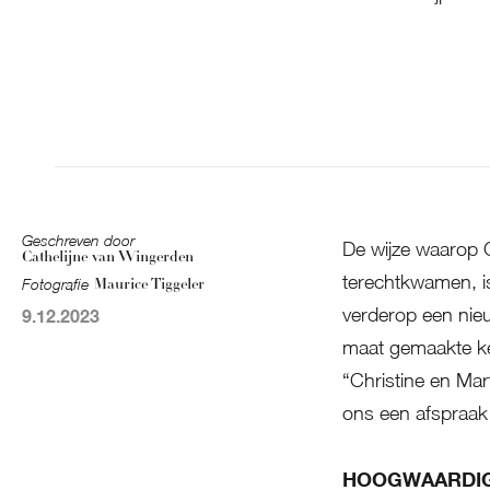
Geschreven door
De wijze waarop 
Cathelijne van Wingerden
terechtkwamen, i
Fotografie
Maurice Tiggeler
verderop een nie
9.12.2023
maat gemaakte k
“Christine en Mar
ons een afspraak
HOOGWAARDIG