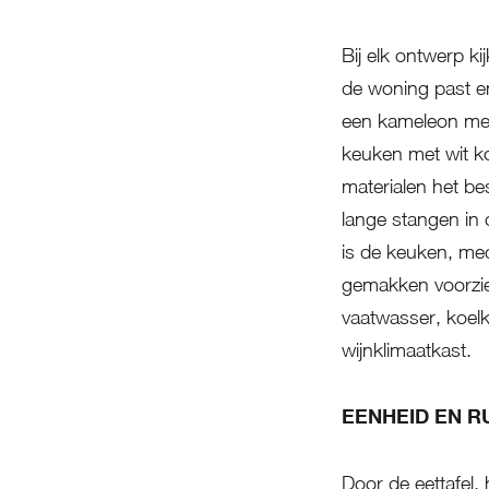
Bij elk ontwerp 
de woning past en
een kameleon mee 
keuken met wit k
materialen het be
lange stangen in
is de keuken, med
gemakken voorzien
vaatwasser, koelka
wijnklimaatkast.
EENHEID EN R
Door de eettafel, 