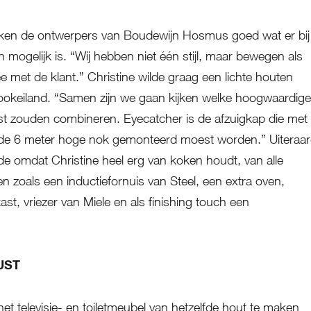
kijken de ontwerpers van Boudewijn Hosmus goed wat er bij
 mogelijk is. “Wij hebben niet één stijl, maar bewegen als
met de klant.” Christine wilde graag een lichte houten
ookeiland. “Samen zijn we gaan kijken welke hoogwaardige
st zouden combineren. Eyecatcher is de afzuigkap die met
 de 6 meter hoge nok gemonteerd moest worden.” Uiteraa
e omdat Christine heel erg van koken houdt, van alle
 zoals een inductiefornuis van Steel, een extra oven,
st, vriezer van Miele en als finishing touch een
UST
het televisie- en toiletmeubel van hetzelfde hout te maken