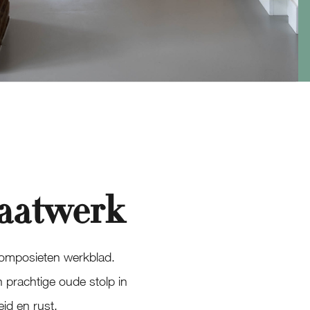
maatwerk
 composieten werkblad.
 prachtige oude stolp in
id en rust.