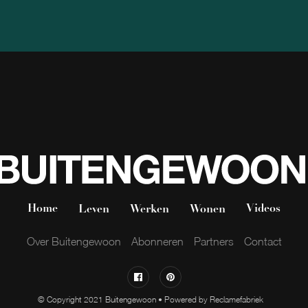
Home
Videos
Leven
Werken
Wonen
Over Buitengewoon
Abonneren
Partners
Contact
© Copyright 2021 Buitengewoon • Powered by
Reclamefabriek