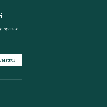
s
ng speciale