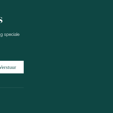
s
ng speciale