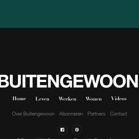
Home
Videos
Leven
Werken
Wonen
Over Buitengewoon
Abonneren
Partners
Contact