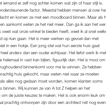
 iemand er zelf nog achter komen wat zijn of haar stijl is.
 ondersteunende factor. Meestal hebben mensen al over he
dacht en komen ze met een moodboard binnen. Maar als h
gen aankomt weten ze het niet meer. Dan ga ik aan het wer
s weet wat onze winkel te bieden heeft, weet ik al snel welk
nd op kan gaan. Het is meer werken op gevoel dan met
niet in een hokje. Een jong stel wat hun eerste huis gaat
 heel anders dan een ouder echtpaar. Het liefst werk ik me
 helemaal in vast kan bijten, figuurlijk dan. Het is mooi om
erughoudend binnenkomt voor me te winnen. Ze hebben
prachtig huis gekocht, maar weten niet waar ze moeten
 als alles nog gedaan moet worden, komen klanten soms
s binnen. Wij kunnen ze van A tot Z helpen en het
 om de juiste keuzes te maken. Het is ook enorm leuk om
al prachtig ontworpen zijn door een architect nét nog even