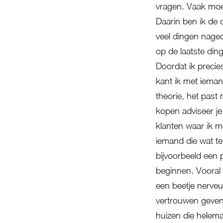
vragen. Vaak moet
Daarin ben ik de
veel dingen nage
op de laatste din
Doordat ik precie
kant ik met iema
theorie, het past 
kopen adviseer je
klanten waar ik me
iemand die wat t
bijvoorbeeld een 
beginnen. Vooral
een beetje nerveu
vertrouwen geven
huizen die helema