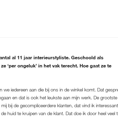
de winkel bij Chantal van Partners at 
ntal al 11 jaar interieurstyliste. Geschoold als
e ‘per ongeluk’ in het vak terecht. Hoe gaat ze te
en we iedereen aan die bij ons in de winkel komt. Dat gespr
pgaan en dat is ook het leukste aan mijn werk. De grootste
r mij bij de gecompliceerdere klanten, dat vind ik interessant
 de huid te kruipen van de klant. Dat doe ik door heel veel 