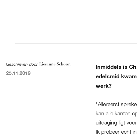
In 
Geschreven door
Liesanne Schoon
Inmiddels is Cha
25.11.2019
edelsmid kwam z
werk?
"Allereerst sprek
kan alle kanten o
uitdaging ligt voo
Ik probeer écht in