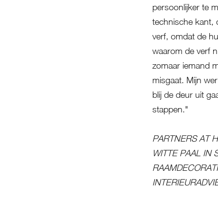
persoonlijker te 
technische kant, 
verf, omdat de hui
waarom de verf nie
zomaar iemand me
misgaat. Mijn wer
blij de deur uit g
stappen."
PARTNERS AT H
WITTE PAAL IN
RAAMDECORATIE
INTERIEURADVI