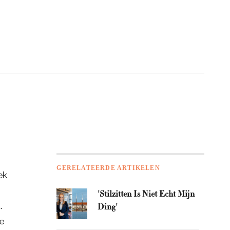
Home
GERELATEERDE ARTIKELEN
ek
'Stilzitten Is Niet Echt Mijn
.
Ding'
te