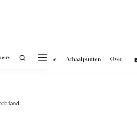
tners
Magazine
Afhaalpunten
Over
ederland.