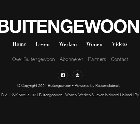
Home
Videos
Leven
Werken
Wonen
Over Buitengewoon
Abonneren
Partners
Contact
© Copyright 2021 Buitengewoon • Powered by
Reclamefabriek
 B.V. | KVK 56525133 | Buitengewoon - Wonen, Werken & Leven in Noord-Holland | By